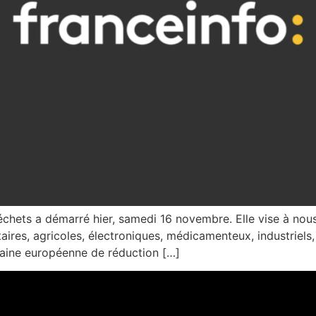
hets a démarré hier, samedi 16 novembre. Elle vise à nous 
res, agricoles, électroniques, médicamenteux, industriels, 
aine européenne de réduction […]