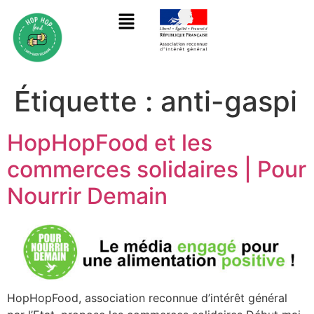
Étiquette :
anti-gaspi
HopHopFood et les
commerces solidaires | Pour
Nourrir Demain
HopHopFood, association reconnue d’intérêt général