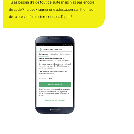
Tu as besoin d’aide tout de suite mais n’as pas encore
de code ? Tu peux signer une attestation sur l’honneur
de ta précarité directement dans l’appli !